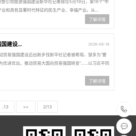
想引领旅游强国建设新华社记者徐壮5月19日，第16个“中
产业和具有显著时代特征的民生产业、幸福产业。从…
了解详情
强国建设…
2026-06-16
动贸易强国建设迈出新步伐新华社记者谢希瑶、邹多为“要
为优进优出，推动贸易大国向贸易强国转变”……以习近平同
了解详情
..13
>>
2/13
1