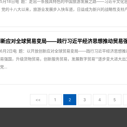
5月18日电 题：走出一条独具特色的中国旅游发展之路——习近平文化思
。党的十八大以来，旅游业发展步入快车道，日益成为新兴的战略性支柱
创新应对全球贸易变局——践行习近平经济思想推动贸易
6月2日电 题：以开放创新应对全球贸易变局——践行习近平经济思想推
易强国，升级货物贸易，创新服务贸易，发展数字贸易”“逐步变大进大出
党…
<<
1
2
3
4
5