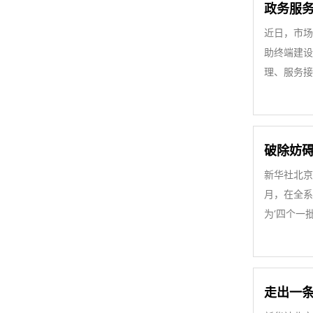
政务服务
近日，市场
助终端建设
理、服务接
破除妨碍
新华社北京
月，在全系
为‘四个一
走出一