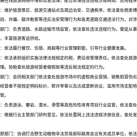
展在线旅游网络环境和信息治理，配合处理违法违规涉旅网站、应用程序
：维护旅游景区、旅游交通站点及周边治安、交通秩序，依法查处倒卖博
窃、诈骗、敲诈勒索等违反治安管理行为和各类道路交通违法行为，对涉
部门：负责道路、水路运输市场监管，依法查处违法违规行为。督促从事
，丰富旅游客运供给。
：依法履行餐饮、住宿、商超等行业管理职能，引导行业健康发展。
：依法承担组织实施法律法规规定的税、费征收管理责任。依法查处旅游
理。协助查处旅游经营者做假账等违反税法规定的行为。
部门：会同相关部门依法查处旅游市场中的虚假商业营销、销售假冒伪劣
经营者不按规定明码标价、欺诈宰客以及达成垄断协议、滥用市场支配地
管。
：负责游泳、攀岩、潜水、滑雪等高危险性体育项目行业监管，依法查处
：根据行业主管部门研判意见，依法处置网上违法违规涉旅信息，查处发
原部门：协调打击野生动植物非法贸易部际联席会议有关成员单位，依法