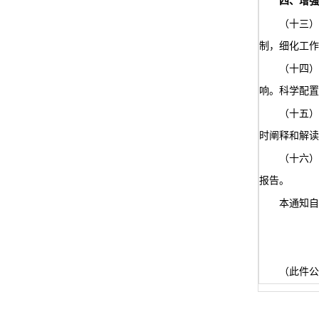
四、增强
（十三）
制，细化工作
（十四）
响。科学配置
（十五）
时阐释和解读
（十六）
报告。
本通知自
（此件公