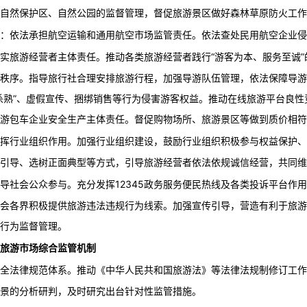
自然保护区、自然公园的监督管理，督促旅游景区做好森林草原防火工作
：依法承担航空运输和通用航空市场监管责任。依法查处民用航空企业侵
推动各类旅游经营者践行“游客为本、服务至诚
实旅游经营者主体责任。
秩序。指导旅行社合理安排旅游行程，加强导游队伍管理，依法保障导游
杀熟”、虚假宣传、捆绑销售等行为侵害游客权益。推动在线旅游平台良
游包车企业安全生产主体责任。督促购物场所、旅游景区等做到质价相符
加强行业组织建设，鼓励行业组织积极参与权益保护、
挥行业组织作用。
引导、选树正面典型等方式，引导旅游经营者依法依规诚信经营，共同维
充分发挥12345政务服务便民热线及各类投诉平台
导社会公众参与。
会各界积极提供旅游违法违规行为线索。加强宣传引导，营造有利于旅游
行为监督管理。
旅游市场综合监管机制
推动《中华人民共和国旅游法》等法律法规制修订工作
全
法律规
范体系。
景的分析研判，及时研究出台针对性监管措施。