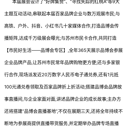
本届展会设计了“好牌集赞”、“寻找失踪的红桃A”等9大
主题互动活动,串联起本届百家品牌企业与数万观展市民;与
高铁、户外、抖音、小红书几十家媒体合作,打造品博会传
播矩阵,达成千万级展会曝光;与苏州市民卡合作,共同打造
【市民好生活——品博会专区】,全年365天展示品博会参展
企业品牌产品,让苏州市民常年品牌购物更方便;还与多家银
行合作,现场派发近20万数字人民币电子通兑券,还有1元抵
100元通兑卷领取及百家品牌折上折活动;搭建品博会品牌故
事直播间,与企业家面对面,讲述品牌企业的成长故事;主办方
还将搭建“品博会直播基地”,不仅在展期三天,还将全年持续不
断地为参展商提供直播带货服务,并定期举办品牌专场直播