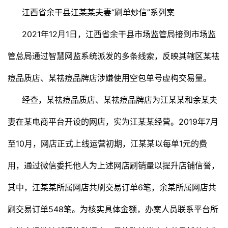
江西省余干县江某某夫妻“刷单炒信”系列案
2021年12月1日，江西省余干县市场监管局接到市场监
管总局通过智慧网监系统派发的多条线索，反映其辖区某祛
痘品质店、某祛痘品牌店涉嫌使用空包单号虚构交易量。
经查，某祛痘品质店、某祛痘品牌店为江某某和余某夫
妻在某电商平台开设的网店，实为江某某经营。2019年7月
至10月，网店正式上线运营初期，江某某以每单1元的费
用，通过微信委托他人为上述网店刷销量以提升店铺信誉，
其中，江某某所属网店共刷交易订单6笔，余某所属网店共
刷交易订单548笔。为核实具体金额，办案人员联系平台所